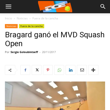
Inicio
Noticias
Fuera de la cancha
Noticias
Fuera de la cancha
Bragard ganó el MVD Squash
Open
Por
Sergio Goloubintseff
-
20/11/2017