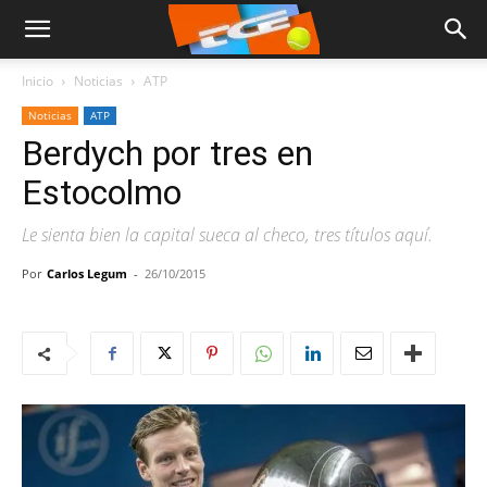
Inicio
Noticias
ATP
Noticias
ATP
Berdych por tres en
Estocolmo
Le sienta bien la capital sueca al checo, tres títulos aquí.
Por
Carlos Legum
-
26/10/2015