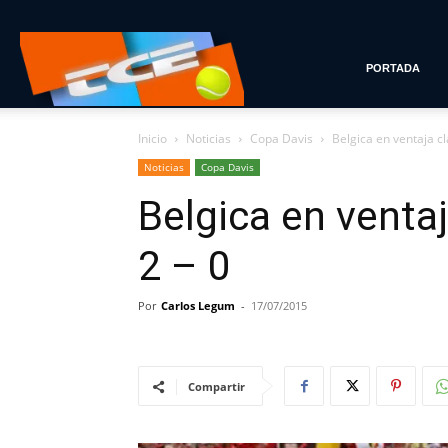
Tenis
PORTADA
Inicio
Noticias
Copa Davis
Belgica en ventaja c
con
Noticias
Copa Davis
Belgica en venta
Estilo
2 – 0
Por
Carlos Legum
-
17/07/2015
Compartir