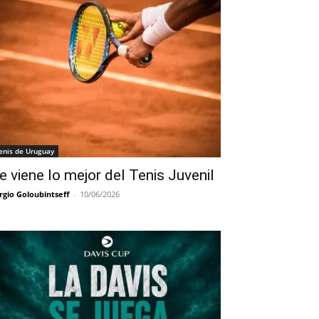
enis de Uruguay
e viene lo mejor del Tenis Juvenil
rgio Goloubintseff
-
10/06/2026