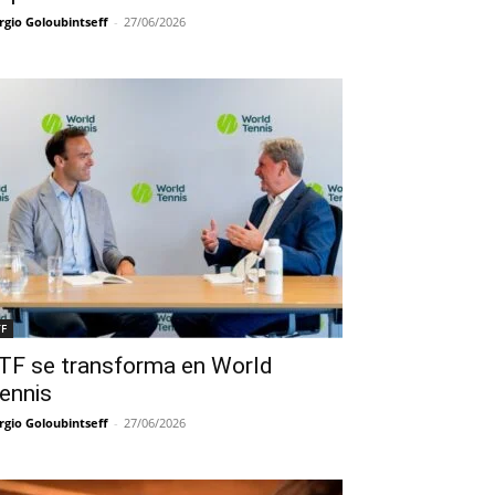
rgio Goloubintseff
-
27/06/2026
TF
TF se transforma en World
ennis
rgio Goloubintseff
-
27/06/2026