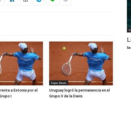
C
L
Se
Copa Davis
renta a Estonia por el
Uruguay logró la permanencia en el
Grupo I
Grupo II de la Davis