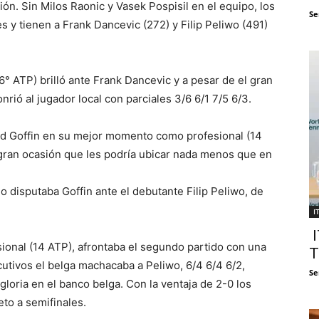
ión. Sin Milos Raonic y Vasek Pospisil en el equipo, los
Se
y tienen a Frank Dancevic (272) y Filip Peliwo (491)
6° ATP) brilló ante Frank Dancevic y a pesar de el gran
nrió al jugador local con parciales 3/6 6/1 7/5 6/3.
vid Goffin en su mejor momento como profesional (14
 gran ocasión que les podría ubicar nada menos que en
o disputaba Goffin ante el debutante Filip Peliwo, de
I
I
onal (14 ATP), afrontaba el segundo partido con una
T
utivos el belga machacaba a Peliwo, 6/4 6/4 6/2,
Se
gloria en el banco belga. Con la ventaja de 2-0 los
eto a semifinales.