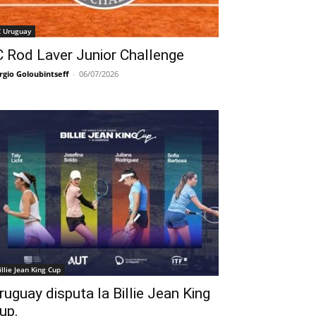
C Uruguay
C Rod Laver Junior Challenge
rgio Goloubintseff
-
06/07/2026
illie Jean King Cup
ruguay disputa la Billie Jean King
up.