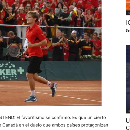
I
I
Se
B
D: El favoritismo se confirmó. Es que un cierto
U
a de Canadá en el duelo que ambos países protagonizan
C