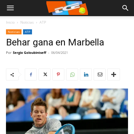
Inicio
Noticias
ATP
Noticias
ATP
Behar gana en Marbella
Por
Sergio Goloubintseff
-
06/04/2021