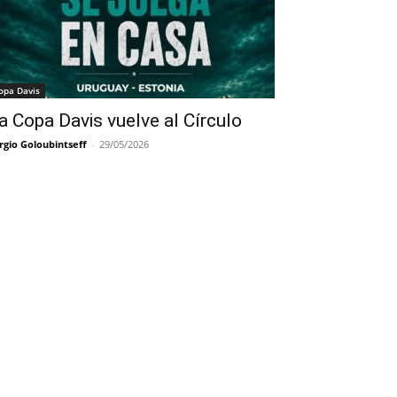
opa Davis
a Copa Davis vuelve al Círculo
rgio Goloubintseff
-
29/05/2026