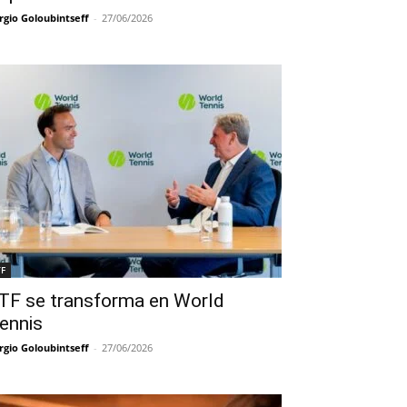
rgio Goloubintseff
-
27/06/2026
TF
TF se transforma en World
ennis
rgio Goloubintseff
-
27/06/2026