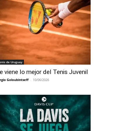
enis de Uruguay
e viene lo mejor del Tenis Juvenil
rgio Goloubintseff
-
10/06/2026