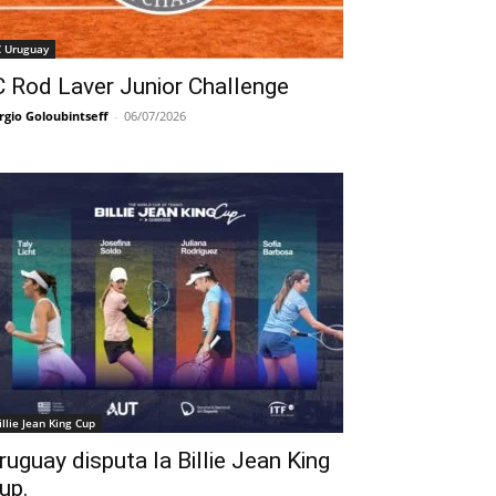
C Uruguay
C Rod Laver Junior Challenge
rgio Goloubintseff
-
06/07/2026
illie Jean King Cup
ruguay disputa la Billie Jean King
up.