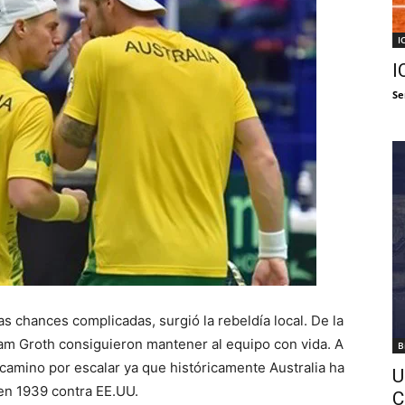
I
I
Se
 chances complicadas, surgió la rebeldía local. De la
am Groth consiguieron mantener al equipo con vida. A
B
o camino por escalar ya que históricamente Australia ha
U
en 1939 contra EE.UU.
C