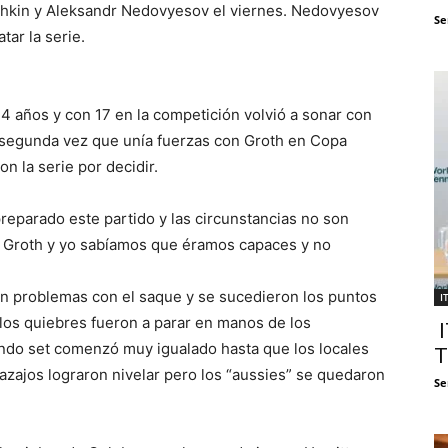
shkin y Aleksandr Nedovyesov el viernes. Nedovyesov
Se
ar la serie.
34 años y con 17 en la competición volvió a sonar con
la segunda vez que unía fuerzas con Groth en Copa
n la serie por decidir.
eparado este partido y las circunstancias no son
 Groth y yo sabíamos que éramos capaces y no
ron problemas con el saque y se sucedieron los puntos
I
 los quiebres fueron a parar en manos de los
I
undo set comenzó muy igualado hasta que los locales
T
azajos lograron nivelar pero los “aussies” se quedaron
Se