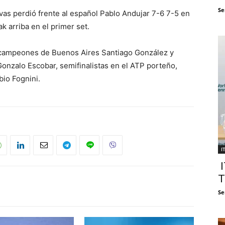
Se
vas perdió frente al español Pablo Andujar 7-6 7-5 en
k arriba en el primer set.
 campeones de Buenos Aires Santiago González y
Gonzalo Escobar, semifinalistas en el ATP porteño,
bio Fognini.
I
I
T
Se