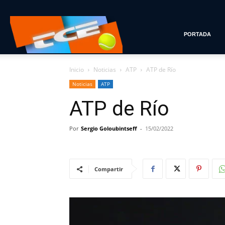
Tenis
PORTADA
Inicio
Noticias
ATP
ATP de Río
con
Noticias
ATP
ATP de Río
Estilo
Por
Sergio Goloubintseff
-
15/02/2022
Compartir