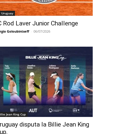
C Uruguay
C Rod Laver Junior Challenge
rgio Goloubintseff
-
06/07/2026
illie Jean King Cup
ruguay disputa la Billie Jean King
up.