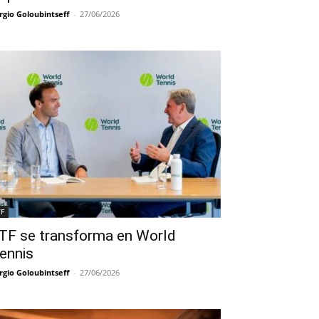
rgio Goloubintseff
-
27/06/2026
TF
TF se transforma en World
ennis
rgio Goloubintseff
-
27/06/2026