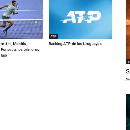
ATP
rettini, Monfils,
Ranking ATP de los Uruguayos
 Fonseca, los primeros
lujo
T
S
Se