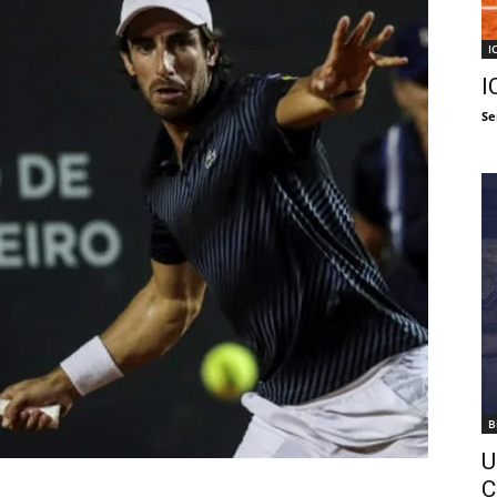
I
I
Se
B
U
C