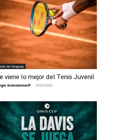
enis de Uruguay
e viene lo mejor del Tenis Juvenil
rgio Goloubintseff
-
10/06/2026