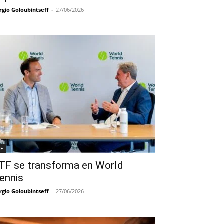
rgio Goloubintseff
-
27/06/2026
TF
TF se transforma en World
ennis
rgio Goloubintseff
-
27/06/2026