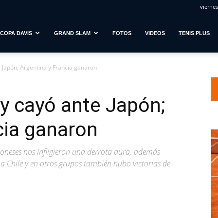
viernes
COPA DAVIS
GRAND SLAM
FOTOS
VIDEOS
TENIS PLUS
 Japón; Argentina y Francia ganaron
y cayó ante Japón;
cia ganaron
aponeses nos infligieron una derrota dura, además
a Chile y en otros grupos también hubo victorias de