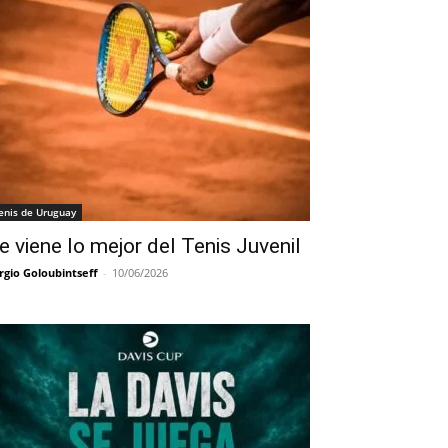
enis de Uruguay
e viene lo mejor del Tenis Juvenil
rgio Goloubintseff
-
10/06/2026