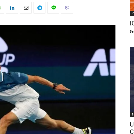
I
I
Se
B
U
C