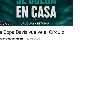
opa Davis
a Copa Davis vuelve al Círculo
rgio Goloubintseff
-
29/05/2026