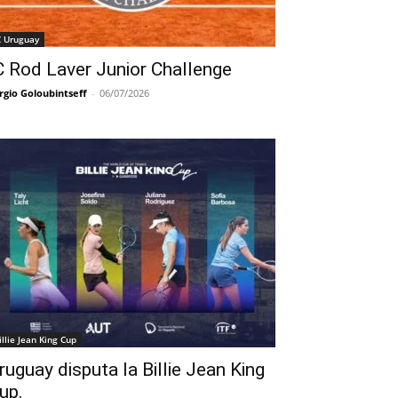
C Uruguay
C Rod Laver Junior Challenge
rgio Goloubintseff
-
06/07/2026
illie Jean King Cup
ruguay disputa la Billie Jean King
up.