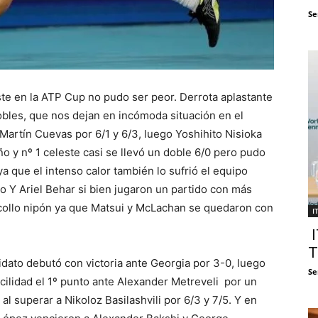
Se
te en la ATP Cup no pudo ser peor. Derrota aplastante
dobles, que nos dejan en incómoda situación en el
Martín Cuevas por 6/1 y 6/3, luego Yoshihito Nisioka
eño y nº 1 celeste casi se llevó un doble 6/0 pero pudo
 que el intenso calor también lo sufrió el equipo
lo Y Ariel Behar si bien jugaron un partido con más
scollo nipón ya que Matsui y McLachan se quedaron con
I
I
T
to debutó con victoria ante Georgia por 3-0, luego
Se
cilidad el 1º punto ante Alexander Metreveli por un
al superar a Nikoloz Basilashvili por 6/3 y 7/5. Y en