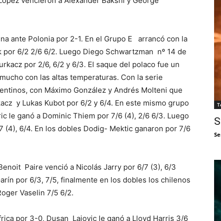
 López vencieron a Alexander Bakshi y George
ina ante Polonia por 2-1. En el Grupo E arrancó con la
ak por 6/2 2/6 6/2. Luego Diego Schwartzman nº 14 de
rkacz por 2/6, 6/2 y 6/3. El saque del polaco fue un
mucho con las altas temperaturas. Con la serie
rgentinos, con Máximo González y Andrés Molteni que
kacz y Lukas Kubot por 6/2 y 6/4. En este mismo grupo
T
ic le ganó a Dominic Thiem por 7/6 (4), 2/6 6/3. Luego
S
 (4), 6/4. En los dobles Dodig- Mektic ganaron por 7/6
Se
enoit Paire venció a Nicolás Jarry por 6/7 (3), 6/3
arín por 6/3, 7/5, finalmente en los dobles los chilenos
oger Vaselin 7/5 6/2.
ica por 3-0, Dusan Lajovic le ganó a Lloyd Harris 3/6