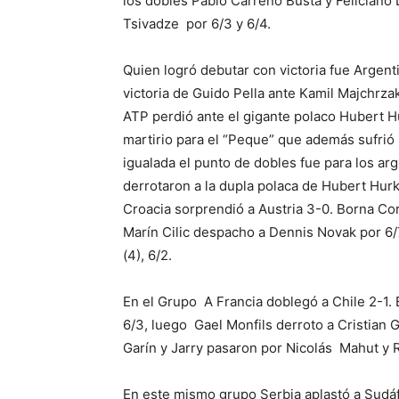
los dobles Pablo Carreño Busta y Feliciano
Tsivadze por 6/3 y 6/4.
Quien logró debutar con victoria fue Argent
victoria de Guido Pella ante Kamil Majchrz
ATP perdió ante el gigante polaco Hubert Hu
martirio para el “Peque” que además sufrió 
igualada el punto de dobles fue para los a
derrotaron a la dupla polaca de Hubert Hur
Croacia sorprendió a Austria 3-0. Borna Cor
Marín Cilic despacho a Dennis Novak por 6/7
(4), 6/2.
En el Grupo A Francia doblegó a Chile 2-1. B
6/3, luego Gael Monfils derroto a Cristian G
Garín y Jarry pasaron por Nicolás Mahut y R
En este mismo grupo Serbia aplastó a Sudáfr