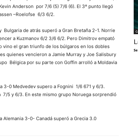
Kevin Anderson por 7/6 (5) 7/6 (6). El 3º punto llegó
lassen –Roelofse 6/3 6/2.
y Bulgaria de atrás superó a Gran Bretaña 2-1. Norrie
C
 vencer a Kuzmanov 6/2 3/6 6/2. Pero Dimitrov empató
L
o vino el gran triunfo de los búlgaros en los dobles
Se
es quienes vencieron a Jamie Murray y Joe Salisbury
rupo Bélgica por su parte con Goffin arrolló a Moldavia
lia 3-0 Medvedev supero a Fognini 1/6 671 y 6/3.
a 7/5 y 6/3. En este mismo grupo Noruega sorprendió
ó a Alemania 3-0- Canadá superó a Grecia 3.0