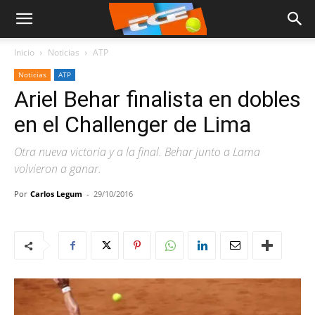
Inicio
Noticias
ATP
Noticias
ATP
Ariel Behar finalista en dobles
en el Challenger de Lima
Otra nueva victoria y a la final. Behar junto a Lama
volvieron a ganar.
Por
Carlos Legum
-
29/10/2016