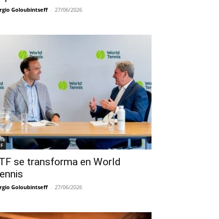
rgio Goloubintseff
-
27/06/2026
TF
TF se transforma en World
ennis
rgio Goloubintseff
-
27/06/2026