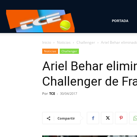
Tenis
PORTADA
Inicio
Noticias
Challenger
Ariel Behar eliminado
con
Noticias
Challenger
Ariel Behar elim
Estilo
Challenger de Fra
Por
TCE
-
30/04/2017
Compartir