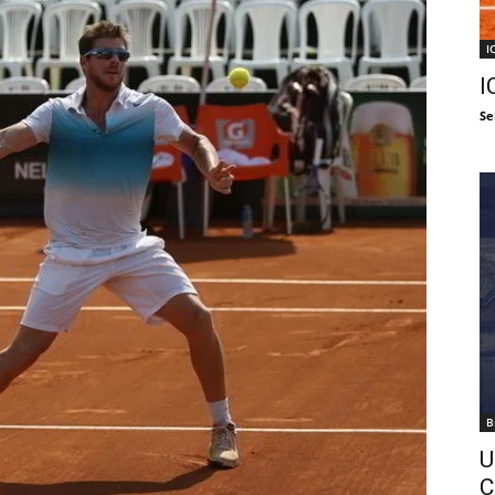
I
I
Se
B
U
C