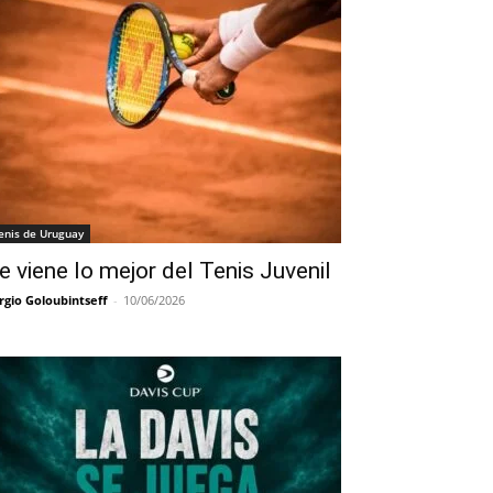
enis de Uruguay
e viene lo mejor del Tenis Juvenil
rgio Goloubintseff
-
10/06/2026