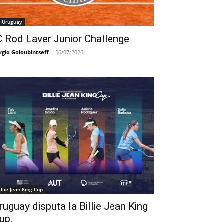
C Uruguay
C Rod Laver Junior Challenge
rgio Goloubintseff
-
06/07/2026
illie Jean King Cup
ruguay disputa la Billie Jean King
up.