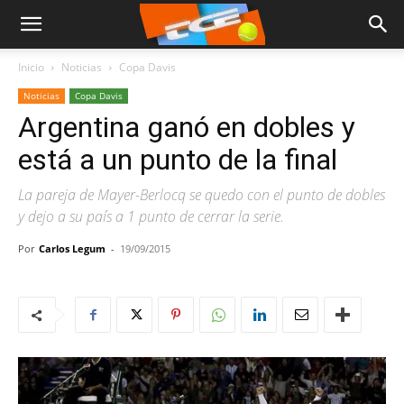
Inicio
Noticias
Copa Davis
Noticias
Copa Davis
Argentina ganó en dobles y
está a un punto de la final
La pareja de Mayer-Berlocq se quedo con el punto de dobles
y dejo a su país a 1 punto de cerrar la serie.
Por
Carlos Legum
-
19/09/2015