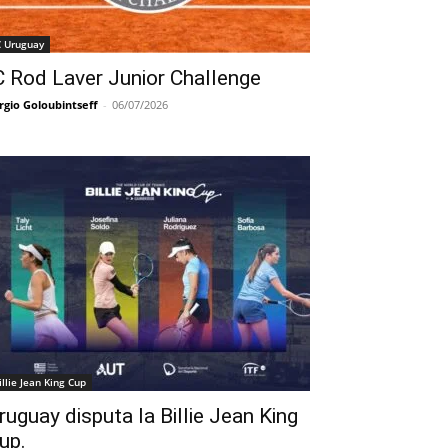
C Uruguay
C Rod Laver Junior Challenge
rgio Goloubintseff
-
06/07/2026
illie Jean King Cup
ruguay disputa la Billie Jean King
up.