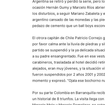
Argentina se retiró y perdió la serie, pero 
ocasión Hernán Gumy y Marcelo Ríos abriero
los disturbios, a seguir Mariano Zabaleta y
argentino cansado de las monedas y las pied
pedazo de cemento que un ball boys escon
El otrora capitán de Chile Patricio Cornejo 
por favor calma ante la lluvia de piedras y s
partido se suspendió y la ya delicada situac
a su padre ensangrentado. Fue en ese vestu
carabineros, trasladada al hotel decidió re
alejados, eran muy jóvenes, y la situación 
fueron suspendidos por 2 años 2001 y 200
momento y expresó. “Ojala ese bochorno nun
Por su parte Colombia en Barranquilla recib
un historial de 8 triunfos. La visita llega c
Marcelo Melo y Marcelo Demoliner, no estará