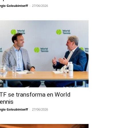
rgio Goloubintseff
-
27/06/2026
TF
TF se transforma en World
ennis
rgio Goloubintseff
-
27/06/2026