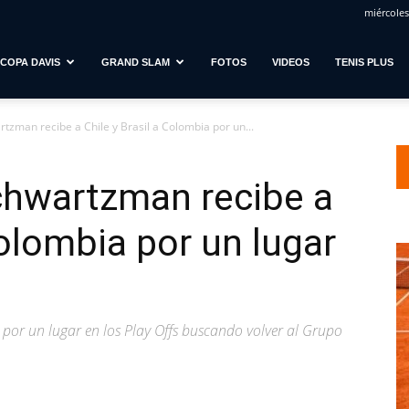
miércoles
COPA DAVIS
GRAND SLAM
FOTOS
VIDEOS
TENIS PLUS
tzman recibe a Chile y Brasil a Colombia por un...
chwartzman recibe a
Colombia por un lugar
por un lugar en los Play Offs buscando volver al Grupo