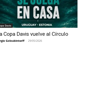
opa Davis
a Copa Davis vuelve al Círculo
rgio Goloubintseff
-
29/05/2026