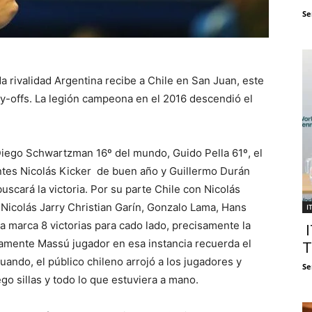
Se
 rivalidad Argentina recibe a Chile en San Juan, este
ay-offs. La legión campeona en el 2016 descendió el
Diego Schwartzman 16º del mundo, Guido Pella 61º, el
ntes Nicolás Kicker de buen año y Guillermo Durán
buscará la victoria. Por su parte Chile con Nicolás
Nicolás Jarry Christian Garín, Gonzalo Lama, Hans
I
ia marca 8 victorias para cado lado, precisamente la
I
stamente Massú jugador en esa instancia recuerda el
T
ando, el público chileno arrojó a los jugadores y
Se
o sillas y todo lo que estuviera a mano.