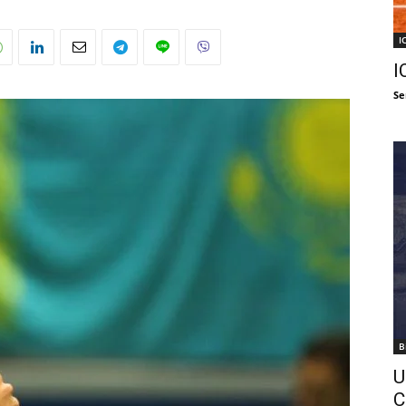
I
I
Se
B
U
C