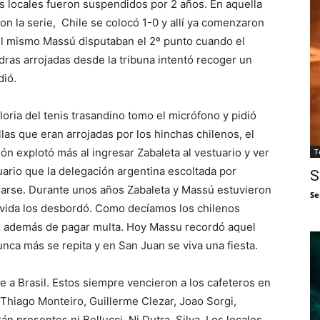
los locales fueron suspendidos por 2 años. En aquella
n la serie, Chile se colocó 1-0 y allí ya comenzaron
 el mismo Massú disputaban el 2º punto cuando el
ras arrojadas desde la tribuna intentó recoger un
dió.
gloria del tenis trasandino tomo el micrófono y pidió
illas que eran arrojadas por los hinchas chilenos, el
ión explotó más al ingresar Zabaleta al vestuario y ver
T
ario que la delegación argentina escoltada por
S
tirarse. Durante unos años Zabaleta y Massú estuvieron
Se
vivida los desbordó. Como decíamos los chilenos
2 además de pagar multa. Hoy Massu recordó aquel
ca más se repita y en San Juan se viva una fiesta.
e a Brasil. Estos siempre vencieron a los cafeteros en
on Thiago Monteiro, Guillerme Clezar, Joao Sorgi,
n presentes ni Bellucci. Ni Dutra Silva. Los locales