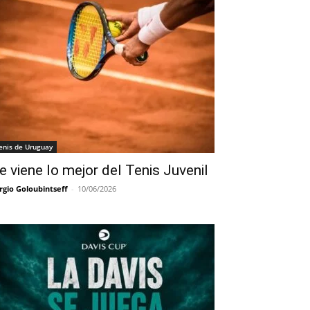
enis de Uruguay
e viene lo mejor del Tenis Juvenil
rgio Goloubintseff
-
10/06/2026