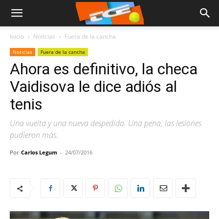
Inicio
Noticias
Fuera de la cancha
Noticias
Fuera de la cancha
Ahora es definitivo, la checa
Vaidisova le dice adiós al
tenis
Una vuelta y una nueva despedida. Una pena, las lesiones
pudieron más.
Por
Carlos Legum
-
24/07/2016