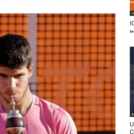
I
I
Se
B
U
C