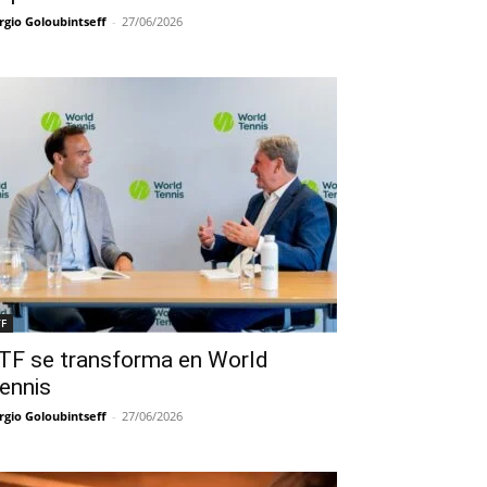
rgio Goloubintseff
-
27/06/2026
TF
TF se transforma en World
ennis
rgio Goloubintseff
-
27/06/2026