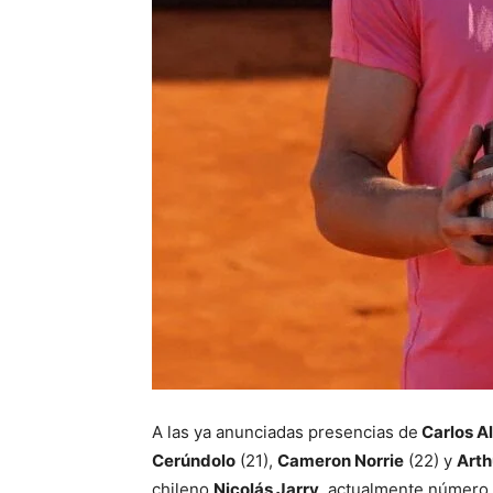
A las ya anunciadas presencias de
Carlos A
Cerúndolo
(21),
Cameron Norrie
(22) y
Arth
chileno
Nicolás Jarry
, actualmente número 