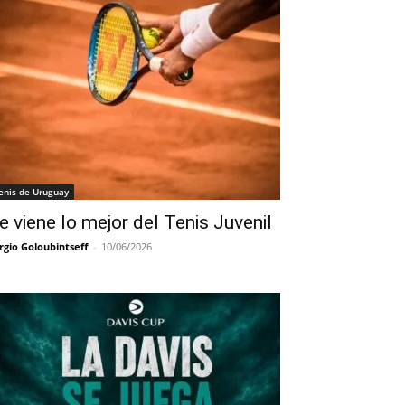
enis de Uruguay
e viene lo mejor del Tenis Juvenil
rgio Goloubintseff
-
10/06/2026