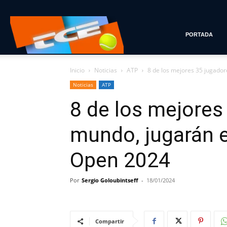
Tenis
PORTADA
Inicio
Noticias
ATP
8 de los mejores 35 jugador
con
Noticias
ATP
8 de los mejores
Estilo
mundo, jugarán e
Open 2024
Por
Sergio Goloubintseff
-
18/01/2024
Compartir