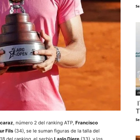
Se
I
I
T
Se
lcaraz
, número 2 del ranking ATP,
Francisco
ur Fils
(34), se le suman figuras de la talla del
18 del ranking, el serbio
Laslo Djere
(33), y los