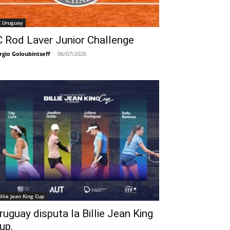
C Uruguay
C Rod Laver Junior Challenge
rgio Goloubintseff
-
06/07/2026
illie Jean King Cup
ruguay disputa la Billie Jean King
up.