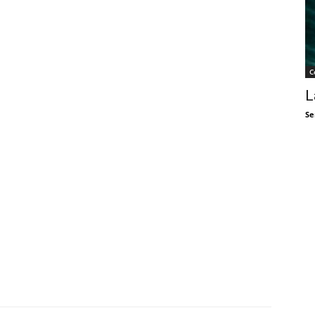
C
L
Se