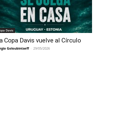
opa Davis
a Copa Davis vuelve al Círculo
rgio Goloubintseff
-
29/05/2026