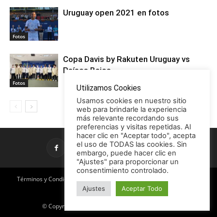
Uruguay open 2021 en fotos
Fotos
Copa Davis by Rakuten Uruguay vs
Países Bajos
Fotos
Utilizamos Cookies
Usamos cookies en nuestro sitio
web para brindarle la experiencia
más relevante recordando sus
preferencias y visitas repetidas. Al
hacer clic en "Aceptar todo", acepta
el uso de TODAS las cookies. Sin
embargo, puede hacer clic en
"Ajustes" para proporcionar un
consentimiento controlado.
Términos y Condiciones
Política de Privacidad
Promociones
Ajustes
Aceptar Todo
Publicidad en TCE
Licencia CC
© Copyright 2026 - Tenis con Estilo / TCE Noticias