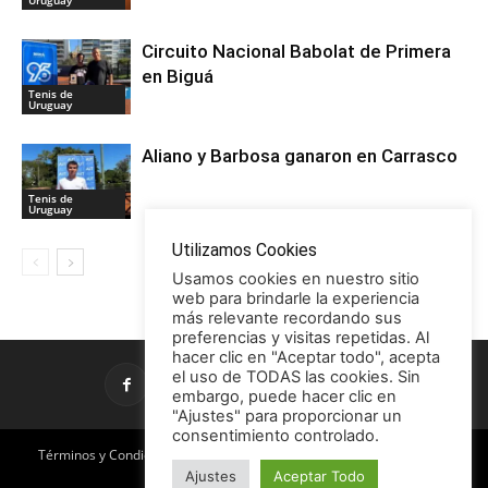
Uruguay
Circuito Nacional Babolat de Primera
en Biguá
Tenis de
Uruguay
Aliano y Barbosa ganaron en Carrasco
Tenis de
Uruguay
Utilizamos Cookies
Usamos cookies en nuestro sitio
web para brindarle la experiencia
más relevante recordando sus
preferencias y visitas repetidas. Al
hacer clic en "Aceptar todo", acepta
el uso de TODAS las cookies. Sin
embargo, puede hacer clic en
"Ajustes" para proporcionar un
consentimiento controlado.
Términos y Condiciones
Política de Privacidad
Promociones
Ajustes
Aceptar Todo
Publicidad en TCE
Licencia CC