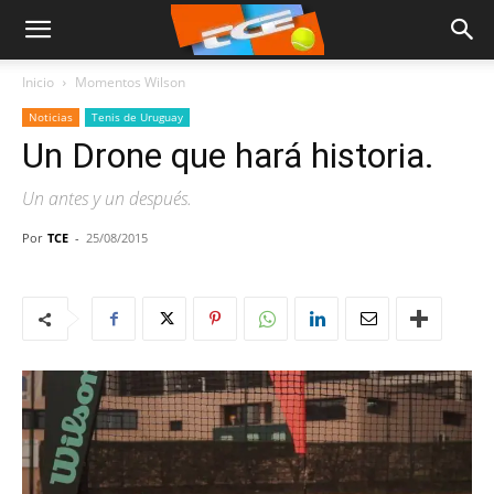
Inicio
Momentos Wilson
Noticias
Tenis de Uruguay
Un Drone que hará historia.
Un antes y un después.
Por
TCE
-
25/08/2015