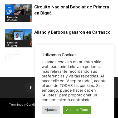
Circuito Nacional Babolat de Primera
en Biguá
Tenis de
Uruguay
Aliano y Barbosa ganaron en Carrasco
Tenis de
Uruguay
Utilizamos Cookies
Usamos cookies en nuestro sitio
web para brindarle la experiencia
más relevante recordando sus
preferencias y visitas repetidas. Al
hacer clic en "Aceptar todo", acepta
el uso de TODAS las cookies. Sin
embargo, puede hacer clic en
"Ajustes" para proporcionar un
consentimiento controlado.
Términos y Condiciones
Política de Privacidad
Promociones
Ajustes
Aceptar Todo
Publicidad en TCE
Licencia CC