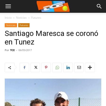
Inicio
Noticias
Futures
Noticias
Futures
Santiago Maresca se coronó
en Tunez
Por
TCE
-
06/05/2017