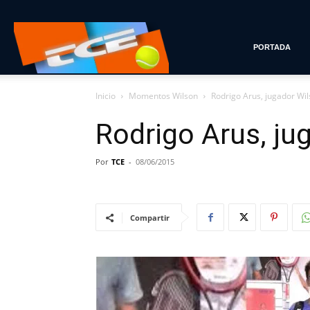
Tenis
PORTADA
Inicio
Momentos Wilson
Rodrigo Arus, jugador Wi
con
Rodrigo Arus, ju
Estilo
Por
TCE
-
08/06/2015
Compartir