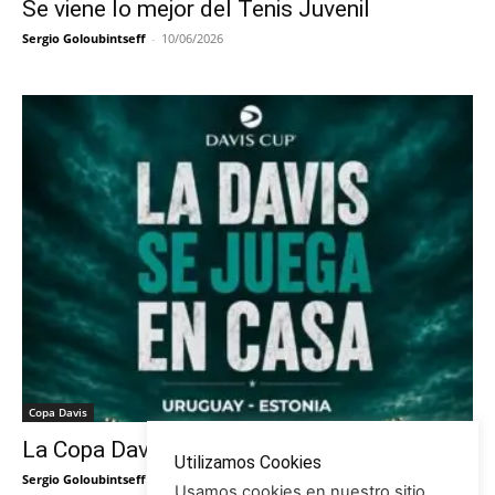
Se viene lo mejor del Tenis Juvenil
Sergio Goloubintseff
-
10/06/2026
Copa Davis
La Copa Davis vuelve al Círculo
Utilizamos Cookies
Sergio Goloubintseff
-
29/05/2026
Usamos cookies en nuestro sitio