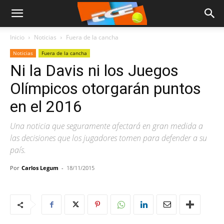
Inicio
Noticias
Fuera de la cancha
Noticias
Fuera de la cancha
Ni la Davis ni los Juegos
Olímpicos otorgarán puntos
en el 2016
Una noticia que seguramente afectará en gran medida a
las decisiones que los jugadores tomen para defender a su
país.
Por
Carlos Legum
-
18/11/2015