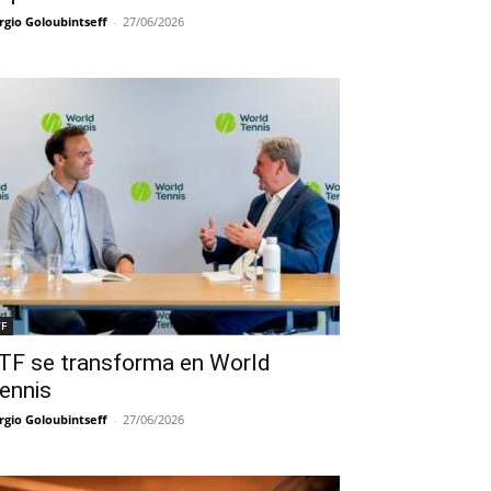
rgio Goloubintseff
-
27/06/2026
TF
TF se transforma en World
ennis
rgio Goloubintseff
-
27/06/2026