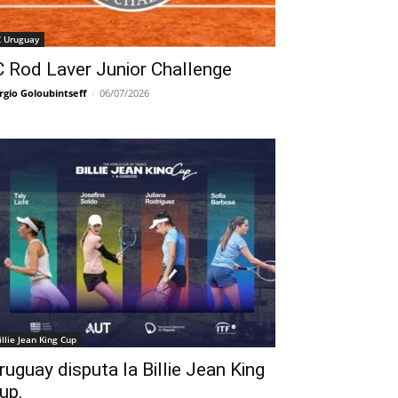
C Uruguay
C Rod Laver Junior Challenge
rgio Goloubintseff
-
06/07/2026
illie Jean King Cup
ruguay disputa la Billie Jean King
up.