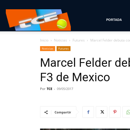
Tenis
PORTADA
Inicio
Noticias
Futures
Marcel Felder debuta con
con
Noticias
Futures
Marcel Felder de
Estilo
F3 de Mexico
Por
TCE
-
09/05/2017
Compartir