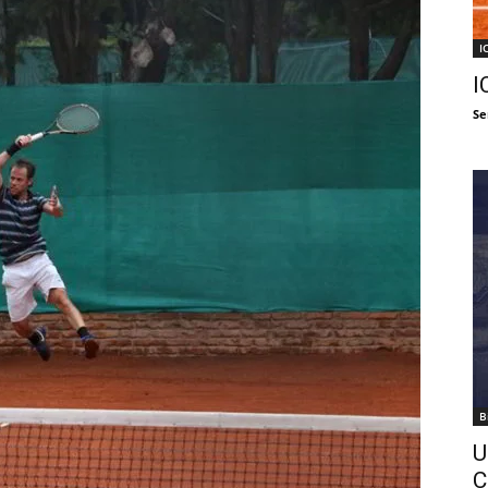
I
I
Se
B
U
C