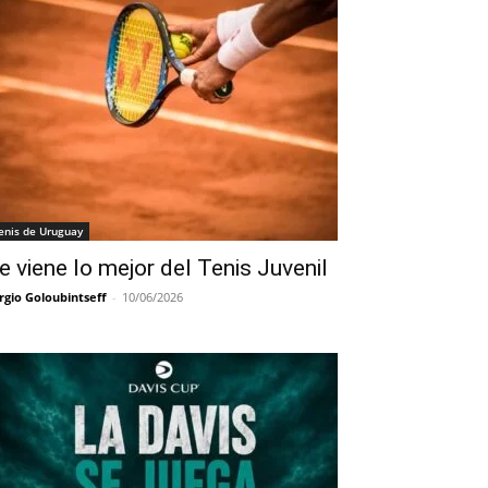
enis de Uruguay
e viene lo mejor del Tenis Juvenil
rgio Goloubintseff
-
10/06/2026