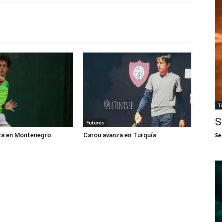
T
S
Futures
za en Montenegro
Carou avanza en Turquía
Se