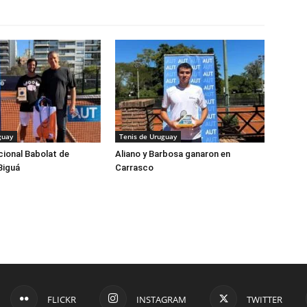
guay
Tenis de Uruguay
cional Babolat de
Aliano y Barbosa ganaron en
Biguá
Carrasco
FLICKR
INSTAGRAM
TWITTER