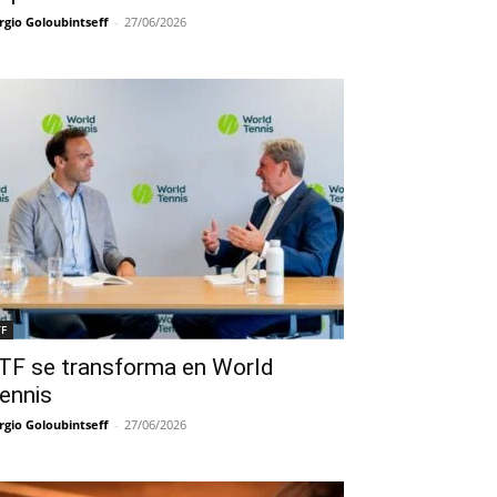
rgio Goloubintseff
-
27/06/2026
TF
TF se transforma en World
ennis
rgio Goloubintseff
-
27/06/2026