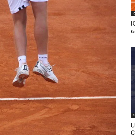
I
I
Se
B
U
C