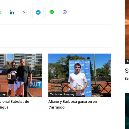
T
S
Se
guay
Tenis de Uruguay
cional Babolat de
Aliano y Barbosa ganaron en
Biguá
Carrasco