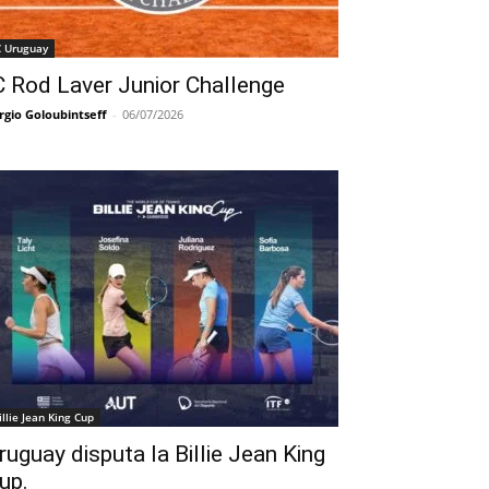
C Uruguay
C Rod Laver Junior Challenge
rgio Goloubintseff
-
06/07/2026
illie Jean King Cup
ruguay disputa la Billie Jean King
up.