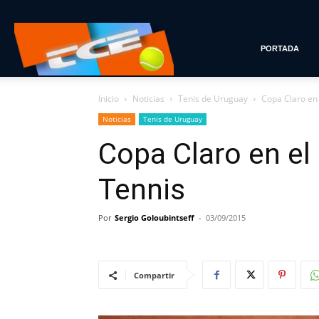
Tenis
PORTADA
Inicio
Noticias
Tenis de Uruguay
Copa Claro en
con
Noticias
Tenis de Uruguay
Copa Claro en el
Estilo
Tennis
Por
Sergio Goloubintseff
-
03/09/2015
Compartir