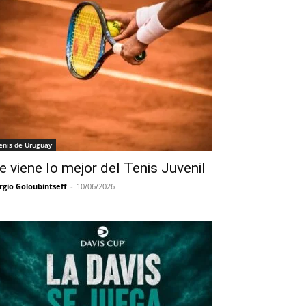
enis de Uruguay
e viene lo mejor del Tenis Juvenil
rgio Goloubintseff
-
10/06/2026