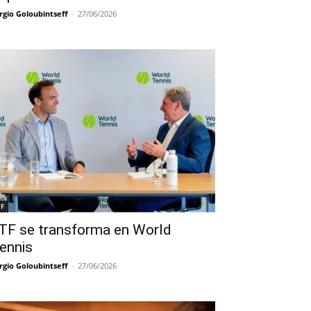
rgio Goloubintseff
-
27/06/2026
TF
TF se transforma en World
ennis
rgio Goloubintseff
-
27/06/2026