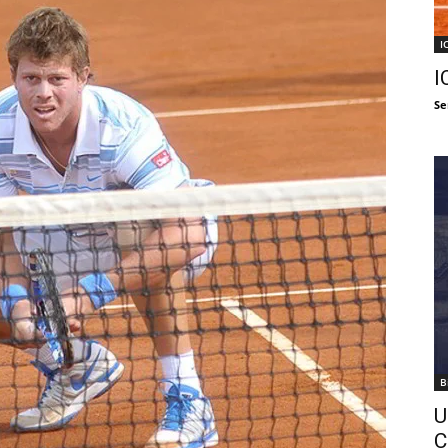
I
I
Se
B
U
C