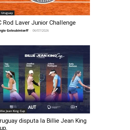
C Uruguay
C Rod Laver Junior Challenge
rgio Goloubintseff
-
06/07/2026
illie Jean King Cup
ruguay disputa la Billie Jean King
up.