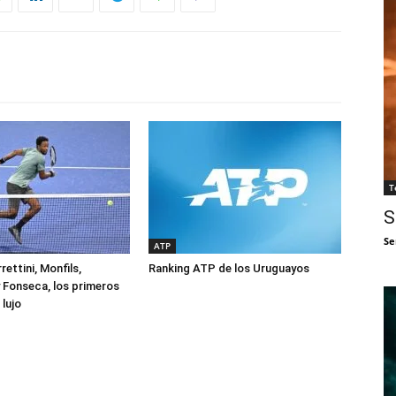
T
S
Se
ATP
rettini, Monfils,
Ranking ATP de los Uruguayos
 Fonseca, los primeros
lujo