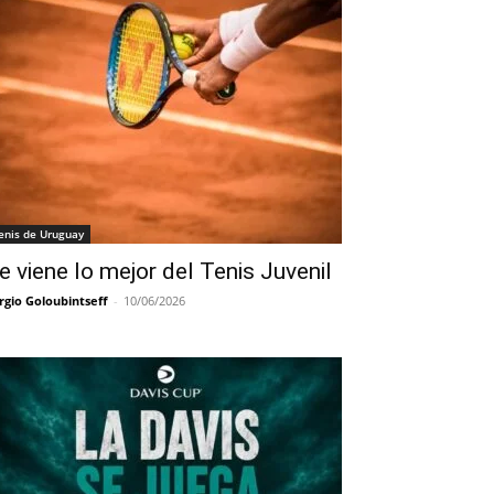
enis de Uruguay
e viene lo mejor del Tenis Juvenil
rgio Goloubintseff
-
10/06/2026