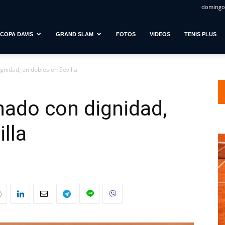
domingo,
COPA DAVIS
GRAND SLAM
FOTOS
VIDEOS
TENIS PLUS
gnidad, en dobles en Sevilla
inado con dignidad,
lla