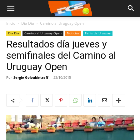
Inicio
Día Día
Camino al Uruguay Open
Día Día
Camino al Uruguay Open
Noticias
Tenis de Uruguay
Resultados día jueves y
semifinales del Camino al
Uruguay Open
Por
Sergio Goloubintseff
-
23/10/2015