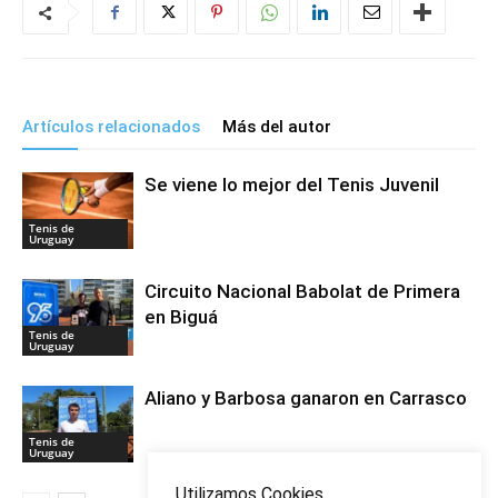
Artículos relacionados
Más del autor
Se viene lo mejor del Tenis Juvenil
Tenis de
Uruguay
Circuito Nacional Babolat de Primera
en Biguá
Tenis de
Uruguay
Aliano y Barbosa ganaron en Carrasco
Tenis de
Uruguay
Utilizamos Cookies