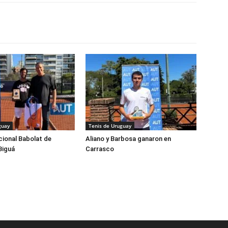
guay
Tenis de Uruguay
cional Babolat de
Aliano y Barbosa ganaron en
Biguá
Carrasco