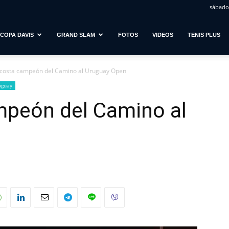
sábado,
COPA DAVIS
GRAND SLAM
FOTOS
VIDEOS
TENIS PLUS
Acosta campeón del Camino al Uruguay Open
uguay
mpeón del Camino al