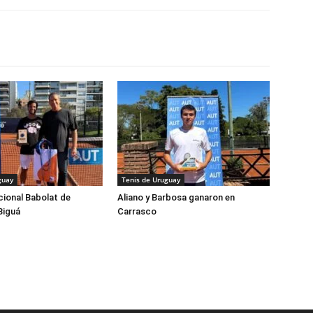
guay
Tenis de Uruguay
cional Babolat de
Aliano y Barbosa ganaron en
Biguá
Carrasco