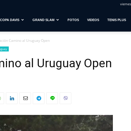
viernes
COPA DAVIS
GRAND SLAM
FOTOS
VIDEOS
TENIS PLUS
cación Camino al Uruguay Open
uguay
mino al Uruguay Open